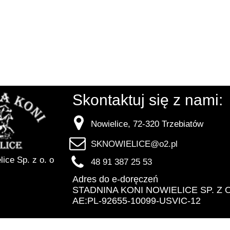
To 
Skontaktuj się z nami:
Nowielice, 72-320 Trzebiatów
SKNOWIELICE@o2.pl
ice Sp. z o. o
48 91 387 25 53
Adres do e-doręczeń
STADNINA KONI NOWIELICE SP. Z O.
AE:PL-92655-10099-USVIC-12