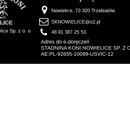
Nowielice, 72-320 Trzebiatów
SKNOWIELICE@o2.pl
ice Sp. z o. o
48 91 387 25 53
Adres do e-doręczeń
STADNINA KONI NOWIELICE SP. Z O.
AE:PL-92655-10099-USVIC-12