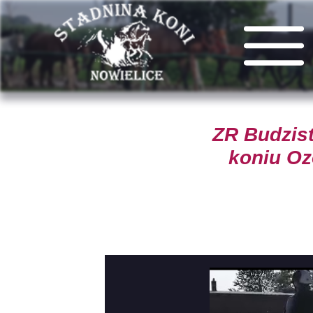
ZR Budzis
koniu Oz